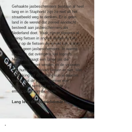
Gehaakte jasbeschermers bestaan al heel
lang en in Staphorst zijn ze niet uit het
straatbeeld weg te denken. Er is geen
land in de wereld dat zoveel aandacht
besteedt aan jasbeschermers als
Nederland doet. Vaak zijn er sowieso al
weinig fietsen in andere landen te zien,
maar op de fietsen die er wel zijn, zitten
veelal geen jasbeschermers. In warme
landen is dat overigens wel logisch.
Niemand draagt een lange jas die
beschermd moet worden en de vrouwen
met hun lange rokken fietsen er niet. Met
betrekking tot dit laatste kun je daarom
stellen dat de jasbeschermer een
onvermoed symbool is van de
emancipatie van de vrouw.
Lang leve de jasbeschermer !