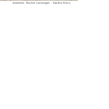
modellen: Rachel Luntungan - Sandra Hincu
Ella
model:
Suzanne
Berry
-
Australië