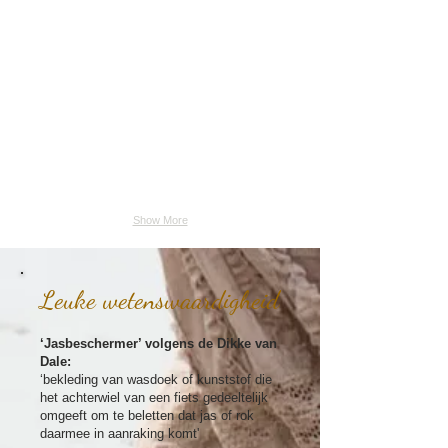
Show More
Leuke wetenswaardigheid
‘Jasbeschermer’ volgens de Dikke van
Dale:
‘bekleding van wasdoek of kunststof die
het achterwiel van een fiets gedeeltelijk
omgeeft om te beletten dat jas of rok
daarmee in aanraking komt'