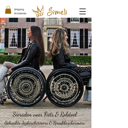
Shipping
Worldwide
Sieraden voor Fiets & Rolstoel
Gehaakte Jasbeschermers
& Spaakbeschermers