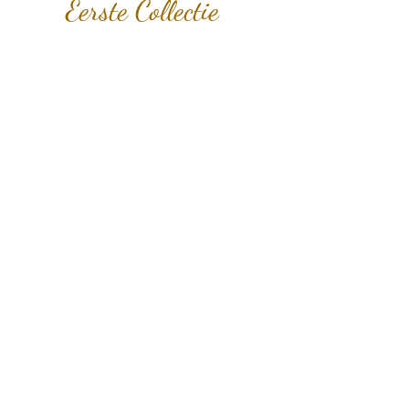
Eerste Collectie
Juliette
model:
Sophie
Morgan