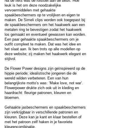
Na de fiets was de rolstoel aan de beurt. Hoe
leuk is het om deze noodzakelijke
vervoermiddelen met gehaakte
spaakbeschermers op te vrolijken en eigen te
maken. De Simeli clips worden ook toegepast bij
de spaakbeschermers om het haakwerk aan een
metalen ring te bevestigen zodat het haakwerk
los gemaakt en eventueel gewassen kan worden.
Een paar gehaakte spaakbeschermers om je
outfit compleet te maken. Dat was het idee en
het slaat aan. Ik ben trots op alle modellen op
deze website; zij maken het haakwerk elegant en
stijlvol.
De Flower Power designs zijn geïnspireerd op de
hippie periode; idealistische jongeren die de
wereld wilden verbeteren. Een van hun
belangrijkste motto’s was: ‘Make love, not war’.
Flowerpower drukte zich ook uit in kleding en
haardracht: fleurige patronen, kleuren en
bloemen.
Gehaakte jasbeschermers en spaakbeschermers
zijn verkrijgbaar in verschillende patronen en
kleuren. Deze kan je kant en klaar bestellen of
met het patroon zelf haken in je favoriete
kleurencombinatie.