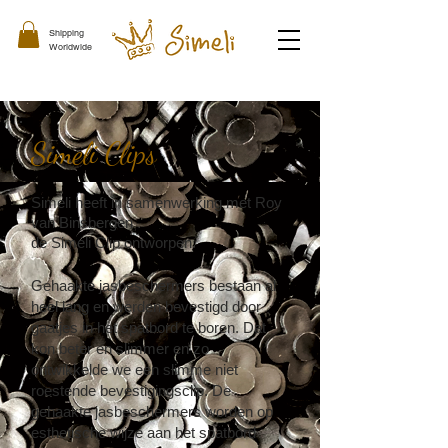
Shipping
Worldwide
Simeli Clips
Simeli heeft in samenwerking met Roy
van
Binsbergen
de Simeli Clip ontworpen.
Gehaakte jasbeschermers bestaan al
heel lang en werden bevestigd door
gaatjes in het spatbord te boren. Dat
kon beter en slimmer en zo
ontwikkelde we een slimme niet
roestende bevestigingsclip. De
gehaakte jasbeschermers worden op
esthetische wijze aan het spatbord