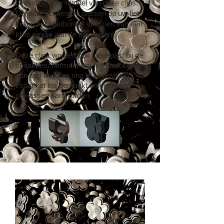
bevestigd door middel van deze clips.
De jasbeschermers passen op uw fiets
indien het spatbord is voorzien van een
klein randje aan de binnenkant.
Deze clips worden ook toegepast bij de
spaakbeschermers om het haakwerk
aan een metalen ring te bevestigen
zodat het los gemaakt en eventueel
gewassen kan worden.