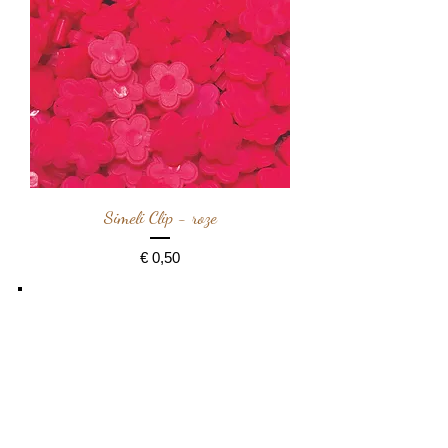
Simeli Clip - roze
Prijs
€ 0,50