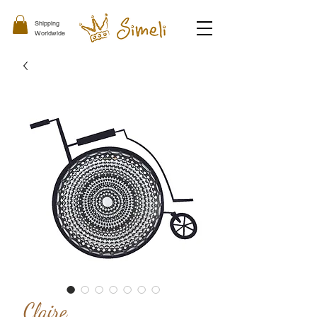
Shipping
Worldwide
Claire