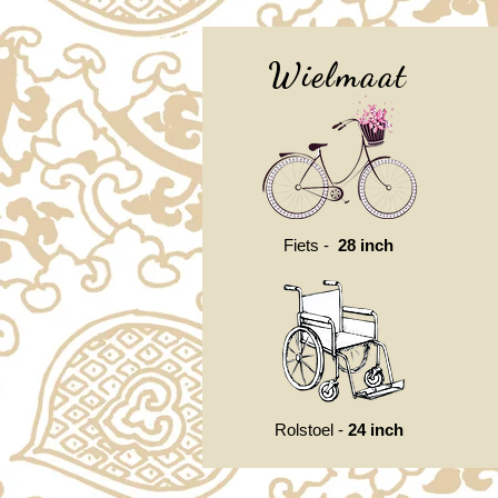
Wielmaat
Fiets -
28 inch
Rolstoel -
24 inch