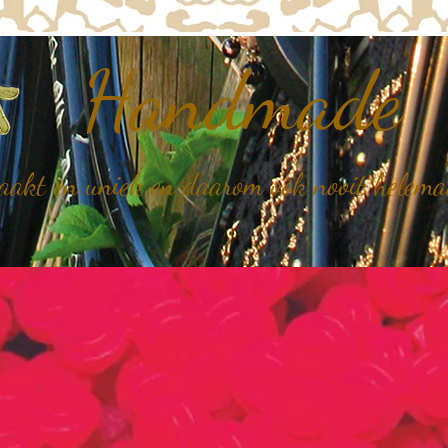
Handmade
kt en uniek en daarom ook nooit helemaal