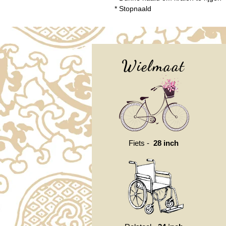
* Stopnaald
Wielmaat
Fiets -
28 inch