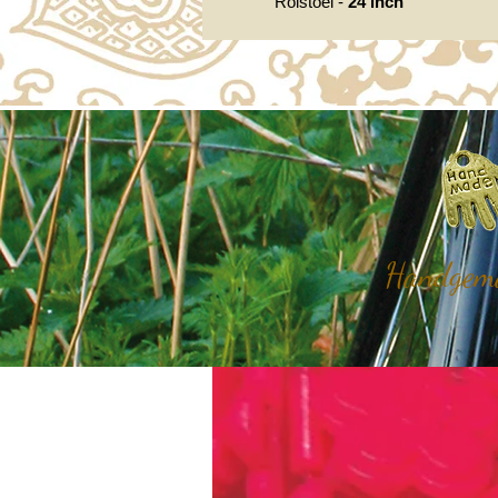
Rolstoel -
24 inch
Handgemaa