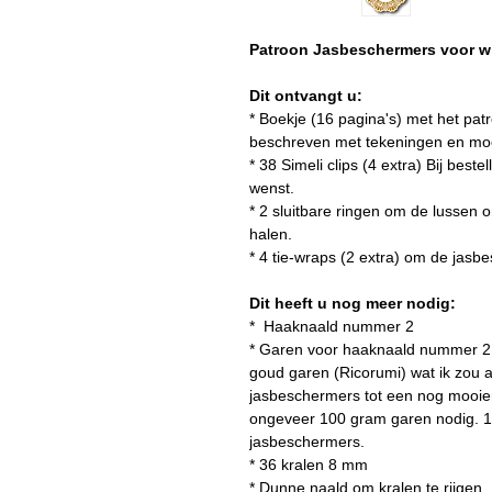
Patroon Jasbeschermers voor wie
Dit ontvangt u:
* Boekje (16 pagina's) met het pat
beschreven met tekeningen en moo
* 38 Simeli clips (4 extra) Bij best
wenst.
* 2 sluitbare ringen om de lussen 
halen.
* 4 tie-wraps (2 extra) om de jasb
Dit heeft u nog meer nodig:
* Haaknaald nummer 2
* Garen voor haaknaald nummer 2 (
goud garen (Ricorumi) wat ik zou
jasbeschermers tot een nog mooier 
ongeveer 100 gram garen nodig. 1
jasbeschermers.
* 36 kralen 8 mm ​
* Dunne naald om kralen te rijgen