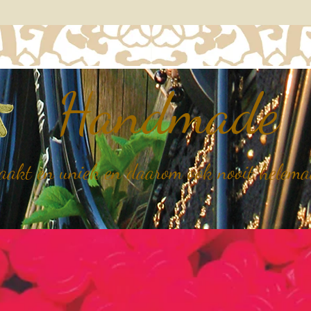
Handmade
kt en uniek en daarom ook nooit helemaal