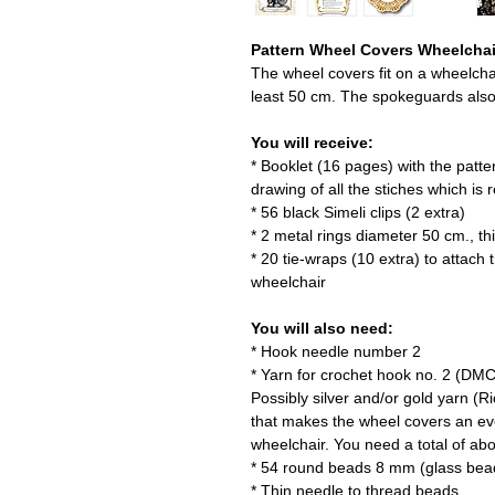
Pattern Wheel Covers Wheelchair
The wheel covers fit on a wheelchai
least 50 cm. The spokeguards also f
You will receive:
* Booklet (16 pages) with the patte
drawing of all the stiches which is 
* 56 black Simeli clips (2 extra)
* 2 metal rings diameter 50 cm., t
* 20 tie-wraps (10 extra) to attach
wheelchair
You will also need:
* Hook needle number 2
* Yarn for crochet hook no. 2 (DMC
Possibly silver and/or gold yarn 
that makes the wheel covers an eve
wheelchair. You need a total of ab
* 54 round beads 8 mm (glass bea
* Thin needle to thread beads