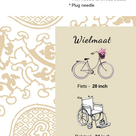
* Plug needle
Wielmaat
Fiets -
28 inch