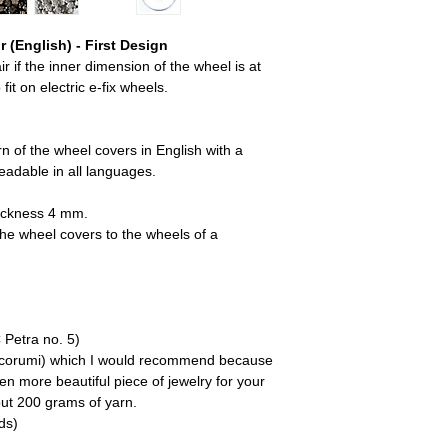
 (English) - First Design
r if the inner dimension of the wheel is at
it on electric e-fix wheels.
rn of the wheel covers in English with a
readable in all languages.
hickness 4 mm.
 the wheel covers to the wheels of a
 Petra no. 5)
(Ricorumi) which I would recommend because
n more beautiful piece of jewelry for your
out 200 grams of yarn.
ds)