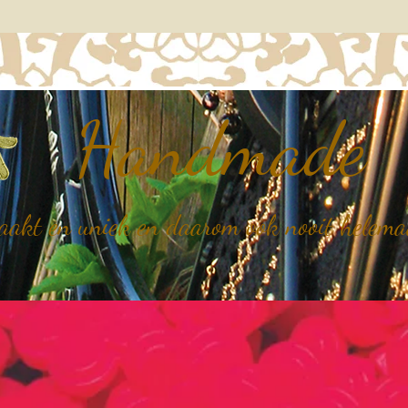
Handmade
kt en uniek en daarom ook nooit helemaal