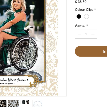
Prijs
€ 38,50
Colour Clips
*
Aantal
*
I