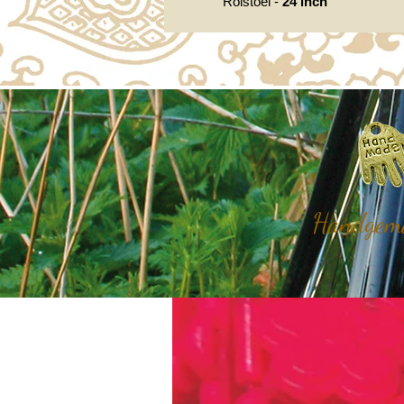
Rolstoel -
24 inch
Handgemaa